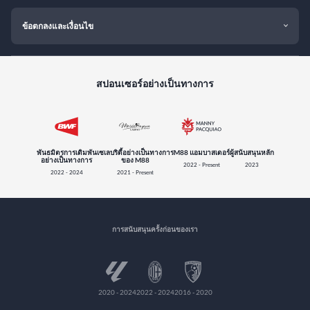
ข้อตกลงและเงื่อนไข
สปอนเซอร์อย่างเป็นทางการ
พันธมิตรการเดิมพัน
เซเลบริตี้อย่างเป็นทางการ
M88 แอมบาสเดอร์
ผู้สนับสนุนหลัก
อย่างเป็นทางการ
ของ M88
2022 - Present
2023
2022 - 2024
2021 - Present
การสนับสนุนครั้งก่อนของเรา
2020 - 2024
2022 - 2024
2016 - 2020